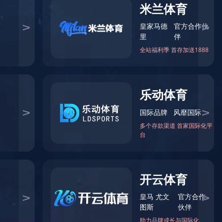
雾化器SL-A-03
压缩式雾化方式，利用压缩空气将液体药物雾化成细微
粒，伴随自然呼吸而到达深层病患部位，同时相比打针
有安全、副作用小、显效快、容易接受的特点。
咨询