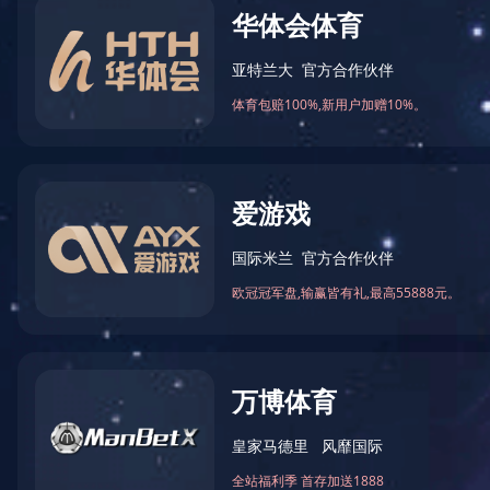
产品中心
雾
制氧机
褥疮防治床垫
雾化器
简易呼吸器
医用空气压缩机
空氧混合器