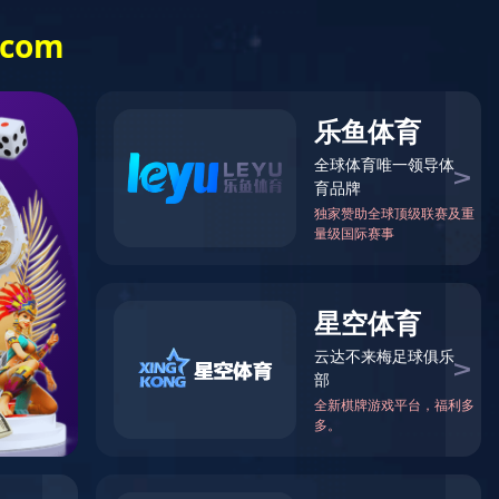
语言选择:
闻动态
招商加盟