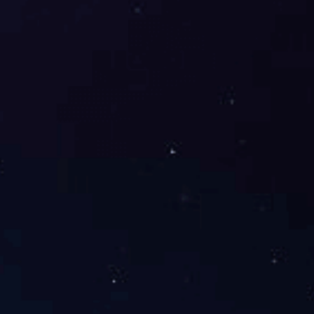
下一款产品：
医用压缩式雾化器SL-A-02