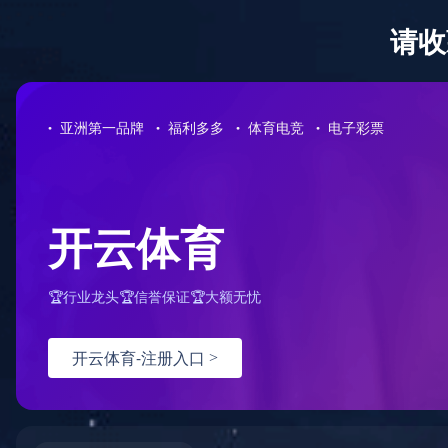
欢迎访问开云(中国)Kaiyun·官方网站 - 登录入口官方网站！全国服务
开云(中国)Kaiyun·官方网站 - 登录入口
联系我们