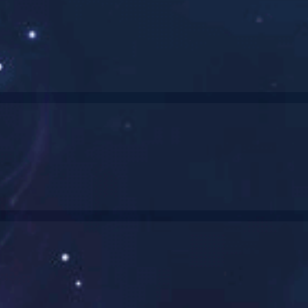
化器
医用压缩式
产品采用
的雾状颗
、吃药具
产品