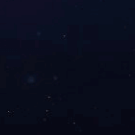
医用压缩式雾化器SL-A-02
医用压缩式雾化器SL-A-0
阅
联系我们
我们的邮件列表，您将更新我们的最新
联系人: 开云(中国)Kaiyun·官方网站
填写你的电子邮件：
入口
联系电话: 400-993-6860
QQ:14675016（同微信）
地址: 北京市房山区琉璃河镇
提交